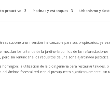
to proactivo
Piscinas y estanques
Urbanismo y Sost
 áreas supo
ne una inversión inalcanzable para sus propietarios, ya se
ezclan los criterios de la jardinería con los de las reforestaciones
pero sin renunciar a los requisitos de una zona ajardinada (estética,
ormigón; la utilización de la bioingeniería para restaurar taludes, o 
s del ámbito forestal reducen el presupuesto significativamente, sin re